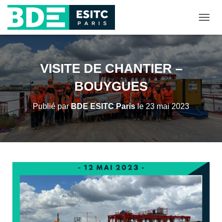
D
É
P
L
I
VISITE DE CHANTIER –
E
R
BOUYGUES
L
A
Publié par
BDE ESITC Paris
le
23 mai 2023
N
A
V
I
G
A
T
I
O
N