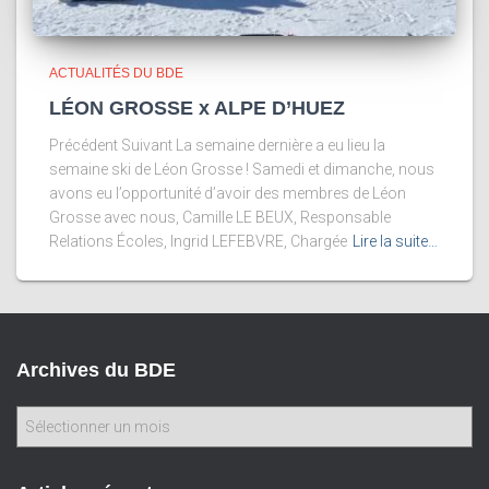
ACTUALITÉS DU BDE
LÉON GROSSE x ALPE D’HUEZ
Précédent Suivant La semaine dernière a eu lieu la
semaine ski de Léon Grosse ! Samedi et dimanche, nous
avons eu l’opportunité d’avoir des membres de Léon
Grosse avec nous, Camille LE BEUX, Responsable
Relations Écoles, Ingrid LEFEBVRE, Chargée
Lire la suite…
Archives du BDE