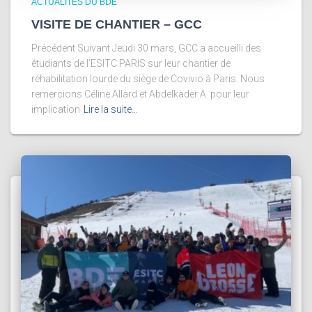
ACTUALITÉS DU BDE
VISITE DE CHANTIER – GCC
Précédent Suivant Jeudi 30 mars, GCC a accueilli des
étudiants de l’ESITC PARIS sur leur chantier de
réhabilitation lourde du siège de Covivio à Paris. Nous
remercions Céline Allard et Abdelkader A. pour leur
implication
Lire la suite…