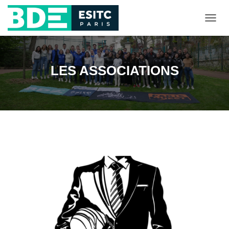
D
É
P
L
I
LES ASSOCIATIONS
E
R
L
A
N
A
V
I
G
A
T
I
O
N