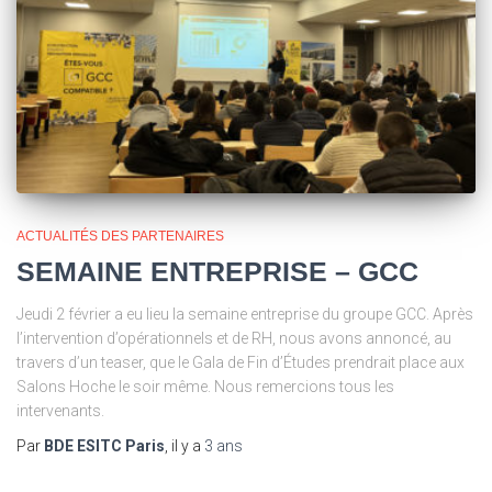
ACTUALITÉS DES PARTENAIRES
SEMAINE ENTREPRISE – GCC
Jeudi 2 février a eu lieu la semaine entreprise du groupe GCC. Après
l’intervention d’opérationnels et de RH, nous avons annoncé, au
travers d’un teaser, que le Gala de Fin d’Études prendrait place aux
Salons Hoche le soir même. Nous remercions tous les
intervenants.
Par
BDE ESITC Paris
, il y a
3 ans