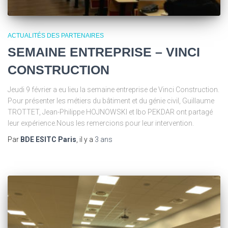
ACTUALITÉS DES PARTENAIRES
SEMAINE ENTREPRISE – VINCI
CONSTRUCTION
Jeudi 9 février a eu lieu la semaine entreprise de Vinci Construction.
Pour présenter les métiers du bâtiment et du génie civil, Guillaume
TROTTET, Jean-Philippe HOJNOWSKI et Ibo PEKDAR ont partagé
leur expérience.Nous les remercions pour leur intervention.
Par
BDE ESITC Paris
, il y a
3 ans