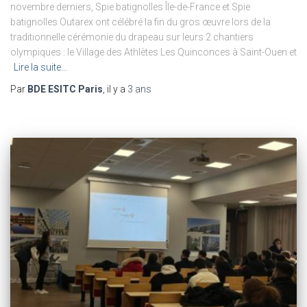
novembre derniers, Spie batignolles Île-de-France et Spie
batignolles Outarex ont célébré la fin du gros œuvre lors de la
traditionnelle cérémonie du drapeau sur leurs 2 chantiers
olympiques : le Village des Athlètes Les Quinconces à Saint-Ouen et
Lire la suite…
Par
BDE ESITC Paris
, il y a
3 ans