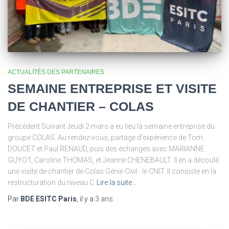
ACTUALITÉS DES PARTENAIRES
SEMAINE ENTREPRISE ET VISITE
DE CHANTIER – COLAS
Précédent Suivant Jeudi 2 mars a eu lieu la semaine entreprise du
groupe COLAS. Au rendez-vous, partage d’expérience de Tom
DOUCET et Paul RENAUD, puis des échanges avec MARIANNE
GUYOT, Caroline THOMAS, et Jeanne CHENEBAULT. Il en a découlé
une visite de chantier de Colas Génie Civil : le CNIT. Il consiste en la
restructuration du niveau C
Lire la suite…
Par
BDE ESITC Paris
, il y a
3 ans