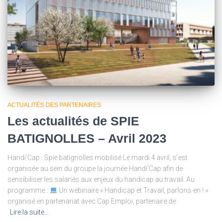
ACTUALITÉS DES PARTENAIRES
Les actualités de SPIE
BATIGNOLLES – Avril 2023
Handi’Cap : Spie batignolles mobilisé Le mardi 4 avril, s’est
organisée au sein du groupe la journée Handi’Cap afin de
sensibiliser les salariés aux enjeux du handicap au travail. Au
programme :
Un webinaire « Handicap et Travail, parlons-en ! »
organisé en partenariat avec Cap Emploi, partenaire de
Lire la suite…